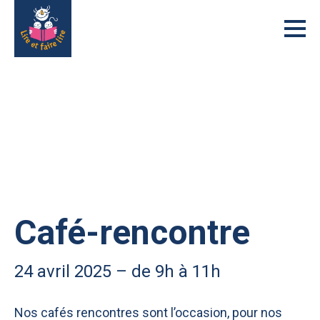
Skip
to
content
Lire et faire lire
Les histoires n'attendent que vous pour être lues
Café-rencontre
24 avril 2025 – de 9h à 11h
Nos cafés rencontres sont l’occasion, pour nos